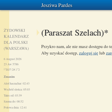
Jesziwa Pardes
(Paraszat Szelach)*
ŻYDOWSKI
KALENDARZ
DLA POLSKI
Przykro nam, ale nie masz dostępu do te
(WARSZAWA)
Aby uzyskać dostęp,
zaloguj się
lub
zar
6 August 2026
23 Aw 5786
כ"ג אב תשפ"ו
Zmanim
Alot haszachar: 02:43
Wschód słońca: 05:03
Tałes od: 03:39
Szema do: 08:52
Połowa dnia: 12:41