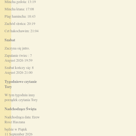
Mincha gedola: 13:19
Mincha ktana: 17:08
Plag hamincha: 18:43
Zachód słońca: 20:19
Cet hakochawim: 21:04
Szabat
Zaczyna się jutro.
Zapalanie świec : 7
August 2026 19:59
Szabat kończy się: 8
August 2026 21:00
Tygodniowe czytanie
Tory
W tym tygodniu inny
porządek czytania Tory
Nadchodzące Święta
Nadchodząca data: Erew
Rosz Haszana
będzie w Piątek
11 September 2026