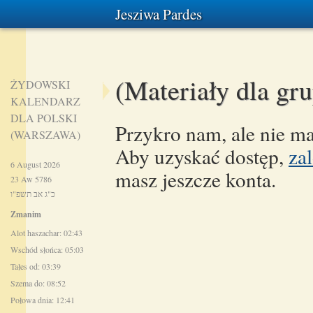
Jesziwa Pardes
(Materiały dla gr
ŻYDOWSKI
KALENDARZ
DLA POLSKI
Przykro nam, ale nie ma
(WARSZAWA)
Aby uzyskać dostęp,
zal
6 August 2026
masz jeszcze konta.
23 Aw 5786
כ"ג אב תשפ"ו
Zmanim
Alot haszachar: 02:43
Wschód słońca: 05:03
Tałes od: 03:39
Szema do: 08:52
Połowa dnia: 12:41