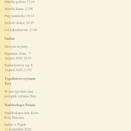
Mincha gedola: 13:19
Mincha ktana: 17:08
Plag hamincha: 18:43
Zachód słońca: 20:19
Cet hakochawim: 21:04
Szabat
Zaczyna się jutro.
Zapalanie świec : 7
August 2026 19:59
Szabat kończy się: 8
August 2026 21:00
Tygodniowe czytanie
Tory
W tym tygodniu inny
porządek czytania Tory
Nadchodzące Święta
Nadchodząca data: Erew
Rosz Haszana
będzie w Piątek
11 September 2026