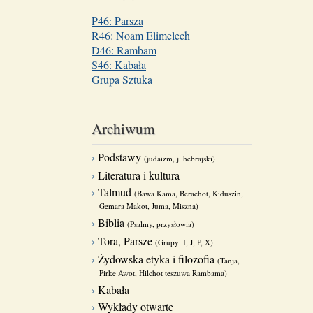
P46: Parsza
R46: Noam Elimelech
D46: Rambam
S46: Kabała
Grupa Sztuka
Archiwum
Podstawy
(judaizm, j. hebrajski)
Literatura i kultura
Talmud
(Bawa Kama, Berachot, Kiduszin,
Gemara Makot, Juma, Miszna)
Biblia
(Psalmy, przysłowia)
Tora, Parsze
(Grupy: I, J, P, X)
Żydowska etyka i filozofia
(Tanja,
Pirke Awot, Hilchot teszuwa Rambama)
Kabała
Wykłady otwarte