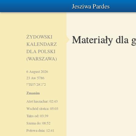
Jesziwa Pardes
Materiały dla 
ŻYDOWSKI
KALENDARZ
DLA POLSKI
(WARSZAWA)
6 August 2026
23 Aw 5786
כ"ג אב תשפ"ו
Zmanim
Alot haszachar: 02:43
Wschód słońca: 05:03
Tałes od: 03:39
Szema do: 08:52
Połowa dnia: 12:41