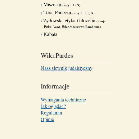
Miszna
(Grupy: H i N)
Tora, Parsze
(Grupy: I, J, P, X)
Żydowska etyka i filozofia
(Tanja,
Pirke Awot, Hilchot teszuwa Rambama)
Kabała
Wiki.Pardes
Nasz słownik judaistyczny
Informacje
Wymagania techniczne
Jak oglądać?
Regulamin
Opinie