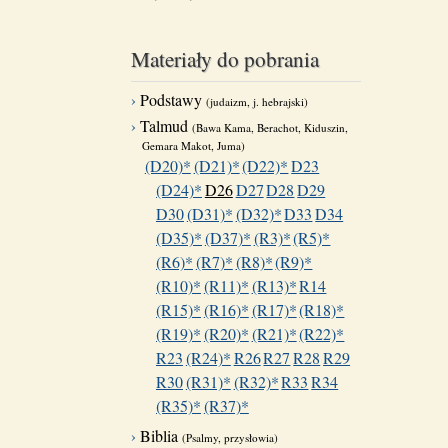
Materiały do pobrania
Podstawy
(judaizm, j. hebrajski)
Talmud
(Bawa Kama, Berachot, Kiduszin,
Gemara Makot, Juma)
(D20)*
(D21)*
(D22)*
D23
(D24)*
D26
D27
D28
D29
D30
(D31)*
(D32)*
D33
D34
(D35)*
(D37)*
(R3)*
(R5)*
(R6)*
(R7)*
(R8)*
(R9)*
(R10)*
(R11)*
(R13)*
R14
(R15)*
(R16)*
(R17)*
(R18)*
(R19)*
(R20)*
(R21)*
(R22)*
R23
(R24)*
R26
R27
R28
R29
R30
(R31)*
(R32)*
R33
R34
(R35)*
(R37)*
Biblia
(Psalmy, przysłowia)