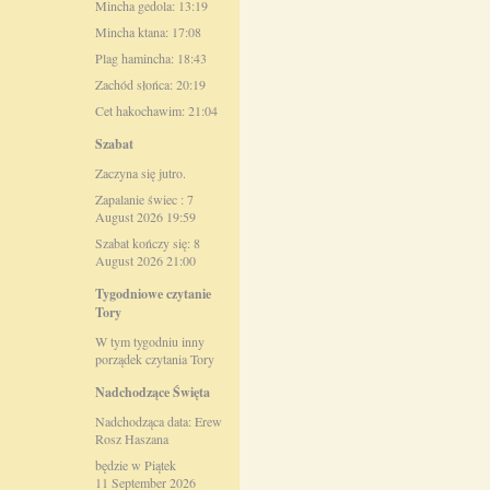
Mincha gedola: 13:19
Mincha ktana: 17:08
Plag hamincha: 18:43
Zachód słońca: 20:19
Cet hakochawim: 21:04
Szabat
Zaczyna się jutro.
Zapalanie świec : 7
August 2026 19:59
Szabat kończy się: 8
August 2026 21:00
Tygodniowe czytanie
Tory
W tym tygodniu inny
porządek czytania Tory
Nadchodzące Święta
Nadchodząca data: Erew
Rosz Haszana
będzie w Piątek
11 September 2026