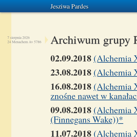
Jesziwa Pardes
Archiwum grupy 
7 sierpnia 2026
24 Menachem Av 5786
02.09.2018
(Alchemia 
23.08.2018
(Alchemia X
16.08.2018
(Alchemia 
znośne nawet w kanała
09.08.2018
(Alchemia X
(Finnegans Wake))*
11.07.2018
(Alchemia X