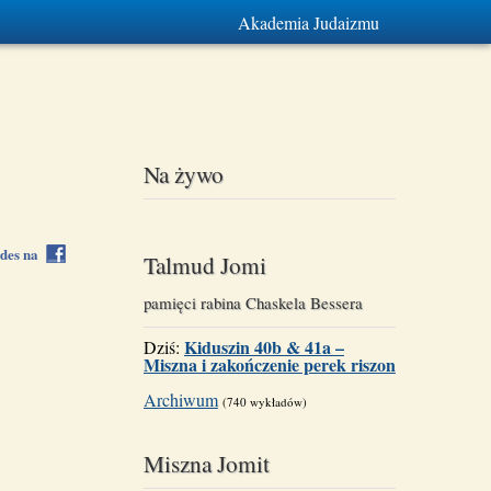
Akademia Judaizmu
Na żywo
rdes na
Talmud Jomi
pamięci rabina Chaskela Bessera
Kiduszin 40b & 41a –
Dziś:
Miszna i zakończenie perek riszon
Archiwum
(740 wykładów)
Miszna Jomit