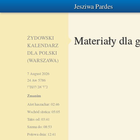
Jesziwa Pardes
Materiały dla 
ŻYDOWSKI
KALENDARZ
DLA POLSKI
(WARSZAWA)
7 August 2026
24 Aw 5786
כ"ד אב תשפ"ו
Zmanim
Alot haszachar: 02:46
Wschód słońca: 05:05
Tałes od: 03:41
Szema do: 08:53
Połowa dnia: 12:41