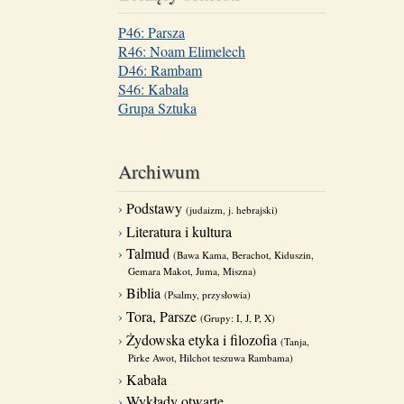
P46: Parsza
R46: Noam Elimelech
D46: Rambam
S46: Kabała
Grupa Sztuka
Archiwum
Podstawy
(judaizm, j. hebrajski)
Literatura i kultura
Talmud
(Bawa Kama, Berachot, Kiduszin,
Gemara Makot, Juma, Miszna)
Biblia
(Psalmy, przysłowia)
Tora, Parsze
(Grupy: I, J, P, X)
Żydowska etyka i filozofia
(Tanja,
Pirke Awot, Hilchot teszuwa Rambama)
Kabała
Wykłady otwarte