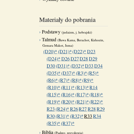
Materiały do pobrania
Podstawy
(judaizm, j. hebrajski)
Talmud
(Bawa Kama, Berachot, Kiduszin,
Gemara Makot, Juma)
(D20)*
(D21)*
(D22)*
D23
(D24)*
D26
D27
D28
D29
D30
(D31)*
(D32)*
D33
D34
(D35)*
(D37)*
(R3)*
(R5)*
(R6)*
(R7)*
(R8)*
(R9)*
(R10)*
(R11)*
(R13)*
R14
(R15)*
(R16)*
(R17)*
(R18)*
(R19)*
(R20)*
(R21)*
(R22)*
R23
(R24)*
R26
R27
R28
R29
R30
(R31)*
(R32)*
R33
R34
(R35)*
(R37)*
Biblia
(Psalmy, przysłowia)