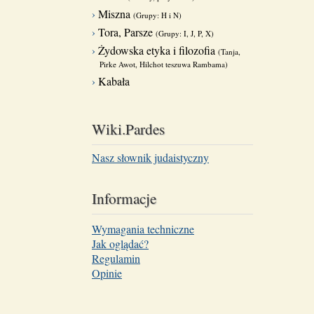
Miszna
(Grupy: H i N)
Tora, Parsze
(Grupy: I, J, P, X)
Żydowska etyka i filozofia
(Tanja,
Pirke Awot, Hilchot teszuwa Rambama)
Kabała
Wiki.Pardes
Nasz słownik judaistyczny
Informacje
Wymagania techniczne
Jak oglądać?
Regulamin
Opinie