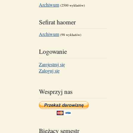
Archiwum
(2500 wykładów)
Sefirat haomer
Archiwum
(98 wykładów)
Logowanie
Zarejestruj się
Zaloguj się
Wesprzyj nas
Bieżący semestr