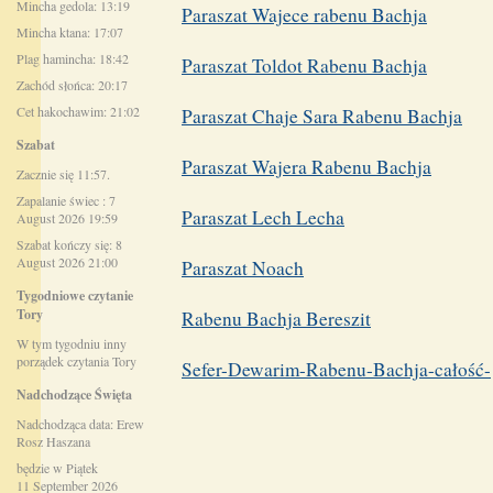
Mincha gedola: 13:19
Paraszat Wajece rabenu Bachja
Mincha ktana: 17:07
Plag hamincha: 18:42
Paraszat Toldot Rabenu Bachja
Zachód słońca: 20:17
Cet hakochawim: 21:02
Paraszat Chaje Sara Rabenu Bachja
Szabat
Paraszat Wajera Rabenu Bachja
Zacznie się 11:57.
Zapalanie świec : 7
Paraszat Lech Lecha
August 2026 19:59
Szabat kończy się: 8
August 2026 21:00
Paraszat Noach
Tygodniowe czytanie
Tory
Rabenu Bachja Bereszit
W tym tygodniu inny
porządek czytania Tory
Sefer-Dewarim-Rabenu-Bachja-całość-
Nadchodzące Święta
Nadchodząca data: Erew
Rosz Haszana
będzie w Piątek
11 September 2026