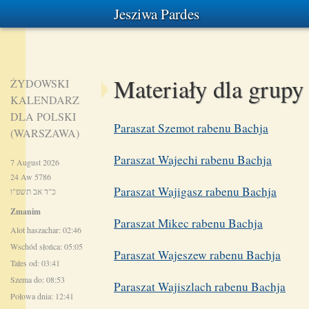
Jesziwa Pardes
Materiały dla grupy
ŻYDOWSKI
KALENDARZ
DLA POLSKI
Paraszat Szemot rabenu Bachja
(WARSZAWA)
Paraszat Wajechi rabenu Bachja
7 August 2026
24 Aw 5786
Paraszat Wajigasz rabenu Bachja
כ"ד אב תשפ"ו
Zmanim
Paraszat Mikec rabenu Bachja
Alot haszachar: 02:46
Wschód słońca: 05:05
Paraszat Wajeszew rabenu Bachja
Tałes od: 03:41
Szema do: 08:53
Paraszat Wajiszlach rabenu Bachja
Połowa dnia: 12:41