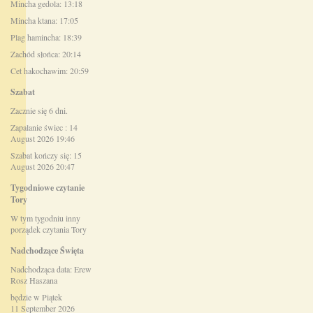
Mincha gedola: 13:18
Mincha ktana: 17:05
Plag hamincha: 18:39
Zachód słońca: 20:14
Cet hakochawim: 20:59
Szabat
Zacznie się 6 dni.
Zapalanie świec : 14
August 2026 19:46
Szabat kończy się: 15
August 2026 20:47
Tygodniowe czytanie
Tory
W tym tygodniu inny
porządek czytania Tory
Nadchodzące Święta
Nadchodząca data: Erew
Rosz Haszana
będzie w Piątek
11 September 2026