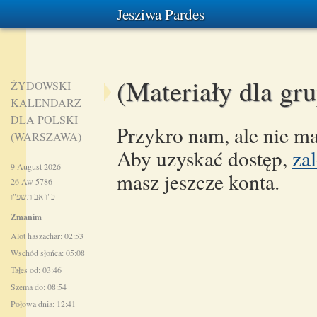
Jesziwa Pardes
(Materiały dla gr
ŻYDOWSKI
KALENDARZ
DLA POLSKI
Przykro nam, ale nie ma
(WARSZAWA)
Aby uzyskać dostęp,
zal
9 August 2026
masz jeszcze konta.
26 Aw 5786
כ"ו אב תשפ"ו
Zmanim
Alot haszachar: 02:53
Wschód słońca: 05:08
Tałes od: 03:46
Szema do: 08:54
Połowa dnia: 12:41