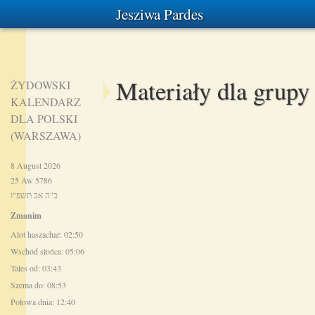
Jesziwa Pardes
Materiały dla grup
ŻYDOWSKI
KALENDARZ
DLA POLSKI
(WARSZAWA)
8 August 2026
25 Aw 5786
כ"ה אב תשפ"ו
Zmanim
Alot haszachar: 02:50
Wschód słońca: 05:06
Tałes od: 03:43
Szema do: 08:53
Połowa dnia: 12:40