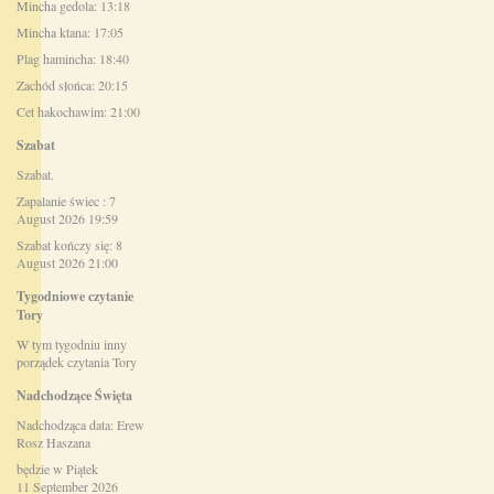
Mincha gedola: 13:18
Mincha ktana: 17:05
Plag hamincha: 18:40
Zachód słońca: 20:15
Cet hakochawim: 21:00
Szabat
Szabat.
Zapalanie świec : 7
August 2026 19:59
Szabat kończy się: 8
August 2026 21:00
Tygodniowe czytanie
Tory
W tym tygodniu inny
porządek czytania Tory
Nadchodzące Święta
Nadchodząca data: Erew
Rosz Haszana
będzie w Piątek
11 September 2026