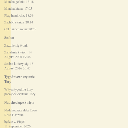
Mincha gedola: 13:18
Mincha ktana: 17:05
Plag hamincha: 18:39
Zachód słońca: 20:14
Cet hakochawim: 20:59
Szabat
Zacznie się 6 dni.
Zapalanie świec : 14
August 2026 19:46
Szabat kończy się: 15
August 2026 20:47
Tygodniowe czytanie
Tory
W tym tygodniu inny
porządek czytania Tory
Nadchodzące Święta
Nadchodząca data: Erew
Rosz Haszana
będzie w Piątek
11 September 2026