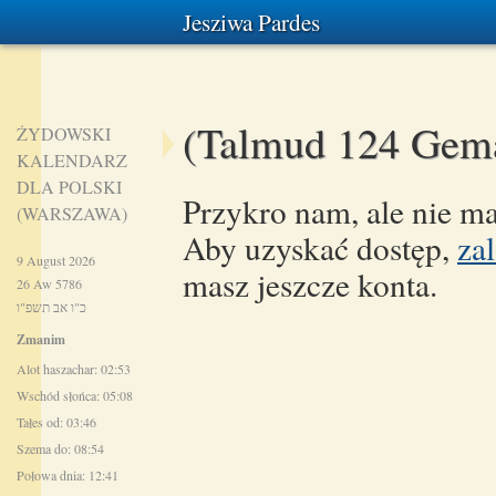
Jesziwa Pardes
(Talmud 124 Gema
ŻYDOWSKI
KALENDARZ
DLA POLSKI
Przykro nam, ale nie ma
(WARSZAWA)
Aby uzyskać dostęp,
zal
9 August 2026
masz jeszcze konta.
26 Aw 5786
כ"ו אב תשפ"ו
Zmanim
Alot haszachar: 02:53
Wschód słońca: 05:08
Tałes od: 03:46
Szema do: 08:54
Połowa dnia: 12:41