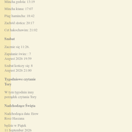
Mincha gedola: 13:19
Mincha ktana: 17:07
Plag hamincha: 18:42
Zachód słońca: 20:17
Cet hakochawim: 21:02
Szabat
Zacznie się 11:26.
Zapalanie świec : 7
August 2026 19:59
Szabat kończy się: 8
August 2026 21:00
Tygodniowe czytanie
Tory
W tym tygodniu inny
porządek czytania Tory
Nadchodzące Święta
Nadchodząca data: Erew
Rosz Haszana
będzie w Piątek
11 September 2026