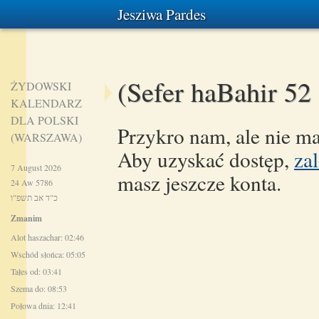
Jesziwa Pardes
(Sefer haBahir 52
ŻYDOWSKI
KALENDARZ
DLA POLSKI
Przykro nam, ale nie ma
(WARSZAWA)
Aby uzyskać dostęp,
zal
7 August 2026
masz jeszcze konta.
24 Aw 5786
כ"ד אב תשפ"ו
Zmanim
Alot haszachar: 02:46
Wschód słońca: 05:05
Tałes od: 03:41
Szema do: 08:53
Połowa dnia: 12:41