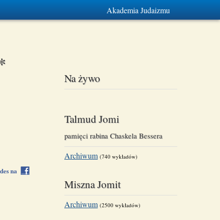
Akademia Judaizmu
*
Na żywo
Talmud Jomi
pamięci rabina Chaskela Bessera
Archiwum
(740 wykładów)
rdes na
Miszna Jomit
Archiwum
(2500 wykładów)