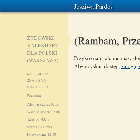
Jesziwa Pardes
(Rambam, Prz
ŻYDOWSKI
KALENDARZ
DLA POLSKI
Przykro nam, ale nie masz dos
(WARSZAWA)
Aby uzyskać dostęp,
zaloguj 
8 August 2026
25 Aw 5786
כ"ה אב תשפ"ו
Zmanim
Alot haszachar: 02:50
Wschód słońca: 05:06
Tałes od: 03:43
Szema do: 08:53
Połowa dnia: 12:40