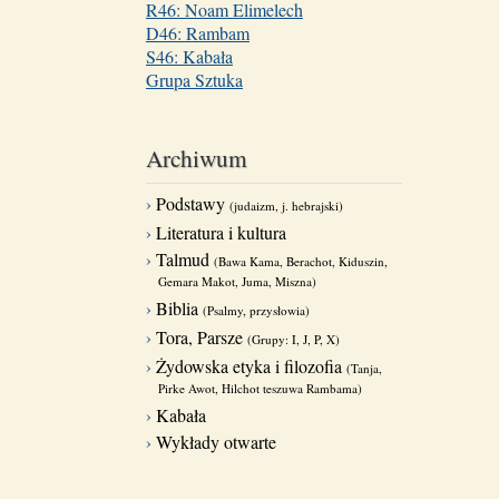
R46: Noam Elimelech
D46: Rambam
S46: Kabała
Grupa Sztuka
Archiwum
Podstawy
(judaizm, j. hebrajski)
Literatura i kultura
Talmud
(Bawa Kama, Berachot, Kiduszin,
Gemara Makot, Juma, Miszna)
Biblia
(Psalmy, przysłowia)
Tora, Parsze
(Grupy: I, J, P, X)
Żydowska etyka i filozofia
(Tanja,
Pirke Awot, Hilchot teszuwa Rambama)
Kabała
Wykłady otwarte