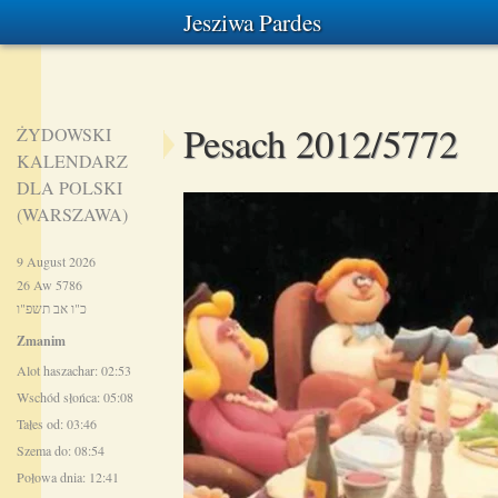
Jesziwa Pardes
Pesach 2012/5772
ŻYDOWSKI
KALENDARZ
DLA POLSKI
(WARSZAWA)
9 August 2026
26 Aw 5786
כ"ו אב תשפ"ו
Zmanim
Alot haszachar: 02:53
Wschód słońca: 05:08
Tałes od: 03:46
Szema do: 08:54
Połowa dnia: 12:41