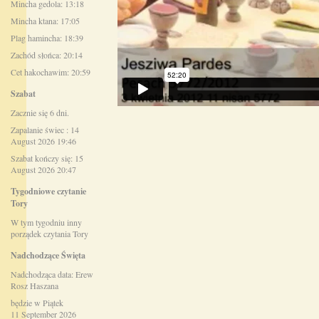
Mincha gedola: 13:18
Mincha ktana: 17:05
Plag hamincha: 18:39
Zachód słońca: 20:14
Cet hakochawim: 20:59
Szabat
Zacznie się 6 dni.
Zapalanie świec : 14
August 2026 19:46
Szabat kończy się: 15
August 2026 20:47
Tygodniowe czytanie
Tory
W tym tygodniu inny
porządek czytania Tory
Nadchodzące Święta
Nadchodząca data: Erew
Rosz Haszana
będzie w Piątek
11 September 2026