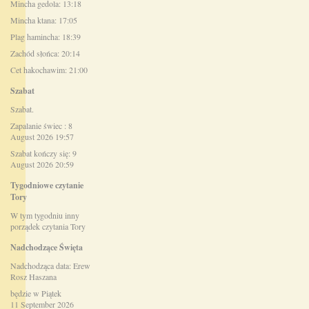
Mincha gedola: 13:18
Mincha ktana: 17:05
Plag hamincha: 18:39
Zachód słońca: 20:14
Cet hakochawim: 21:00
Szabat
Szabat.
Zapalanie świec : 8
August 2026 19:57
Szabat kończy się: 9
August 2026 20:59
Tygodniowe czytanie
Tory
W tym tygodniu inny
porządek czytania Tory
Nadchodzące Święta
Nadchodząca data: Erew
Rosz Haszana
będzie w Piątek
11 September 2026