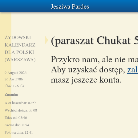
Jesziwa Pardes
(paraszat Chukat 
ŻYDOWSKI
KALENDARZ
DLA POLSKI
Przykro nam, ale nie ma
(WARSZAWA)
Aby uzyskać dostęp,
zal
9 August 2026
masz jeszcze konta.
26 Aw 5786
כ"ו אב תשפ"ו
Zmanim
Alot haszachar: 02:53
Wschód słońca: 05:08
Tałes od: 03:46
Szema do: 08:54
Połowa dnia: 12:41