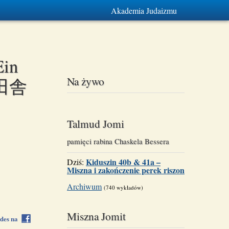
Akademia Judaizmu
Ein
Na żywo
t 田舎
Talmud Jomi
pamięci rabina Chaskela Bessera
Kiduszin 40b & 41a –
Dziś:
Miszna i zakończenie perek riszon
Archiwum
(740 wykładów)
Miszna Jomit
rdes na