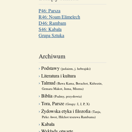
P46: Parsza
R46: Noam Elimelech
D46: Rambam
S46: Kabała
Grupa Sztuka
Archiwum
Podstawy
(judaizm, j. hebrajski)
Literatura i kultura
Talmud
(Bawa Kama, Berachot, Kiduszin,
Gemara Makot, Juma, Miszna)
Biblia
(Psalmy, przysłowia)
Tora, Parsze
(Grupy: I, J, P, X)
Żydowska etyka i filozofia
(Tanja,
Pirke Awot, Hilchot teszuwa Rambama)
Kabała
Wykłady otwarte