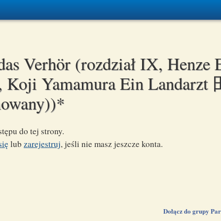
as Verhör (rozdział IX, Henze 
a, Koji Yamamura Ein Landarz
owany))*
tępu do tej strony.
się
lub
zarejestruj
, jeśli nie masz jeszcze konta.
Dołącz do grupy Pa