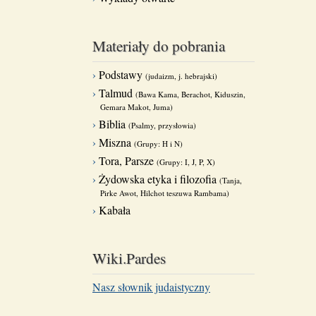
Materiały do pobrania
Podstawy
(judaizm, j. hebrajski)
Talmud
(Bawa Kama, Berachot, Kiduszin,
Gemara Makot, Juma)
Biblia
(Psalmy, przysłowia)
Miszna
(Grupy: H i N)
Tora, Parsze
(Grupy: I, J, P, X)
Żydowska etyka i filozofia
(Tanja,
Pirke Awot, Hilchot teszuwa Rambama)
Kabała
Wiki.Pardes
Nasz słownik judaistyczny