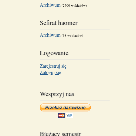
Archiwum
(2500 wykładów)
Sefirat haomer
Archiwum
(98 wykładów)
Logowanie
Zarejestruj się
Zaloguj się
Wesprzyj nas
Bieżący semestr