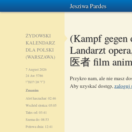
Jesziwa Pardes
(Kampf gegen d
ŻYDOWSKI
KALENDARZ
Landarzt oper
DLA POLSKI
(WARSZAWA)
医者 film anim
7 August 2026
24 Aw 5786
Przykro nam, ale nie masz dos
כ"ד אב תשפ"ו
Aby uzyskać dostęp,
zaloguj 
Zmanim
Alot haszachar: 02:46
Wschód słońca: 05:05
Tałes od: 03:41
Szema do: 08:53
Połowa dnia: 12:41