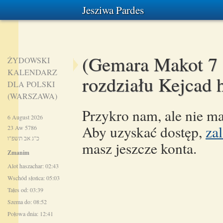
Jesziwa Pardes
(Gemara Makot 7 
ŻYDOWSKI
KALENDARZ
rozdziału Kejcad 
DLA POLSKI
(WARSZAWA)
Przykro nam, ale nie ma
6 August 2026
Aby uzyskać dostęp,
zal
23 Aw 5786
כ"ג אב תשפ"ו
masz jeszcze konta.
Zmanim
Alot haszachar: 02:43
Wschód słońca: 05:03
Tałes od: 03:39
Szema do: 08:52
Połowa dnia: 12:41