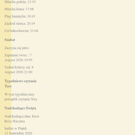
Mincha gedola: 13:19
Mincha ktana: 17:08
Plag hamincha: 18:43
Zachód słońca: 20:19
Cet hakochawim: 21:04
Szabat
Zaczyna się jutro.
Zapalanie świec : 7
August 2026 19:59
Szabat kończy się: 8
August 2026 21:00
Tygodniowe czytanie
Tory
W tym tygodniu inny
porządek czytania Tory
Nadchodzące Święta
Nadchodząca data: Erew
Rosz Haszana
będzie w Piątek
11 September 2026