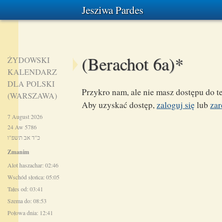
Jesziwa Pardes
(Berachot 6a)*
ŻYDOWSKI
KALENDARZ
DLA POLSKI
Przykro nam, ale nie masz dostępu do te
(WARSZAWA)
Aby uzyskać dostęp,
zaloguj się
lub
zar
7 August 2026
24 Aw 5786
כ"ד אב תשפ"ו
Zmanim
Alot haszachar: 02:46
Wschód słońca: 05:05
Tałes od: 03:41
Szema do: 08:53
Połowa dnia: 12:41