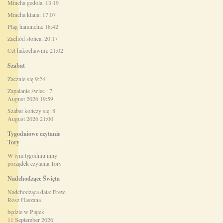
Mincha gedola: 13:19
Mincha ktana: 17:07
Plag hamincha: 18:42
Zachód słońca: 20:17
Cet hakochawim: 21:02
Szabat
Zacznie się 9:24.
Zapalanie świec : 7
August 2026 19:59
Szabat kończy się: 8
August 2026 21:00
Tygodniowe czytanie
Tory
W tym tygodniu inny
porządek czytania Tory
Nadchodzące Święta
Nadchodząca data: Erew
Rosz Haszana
będzie w Piątek
11 September 2026