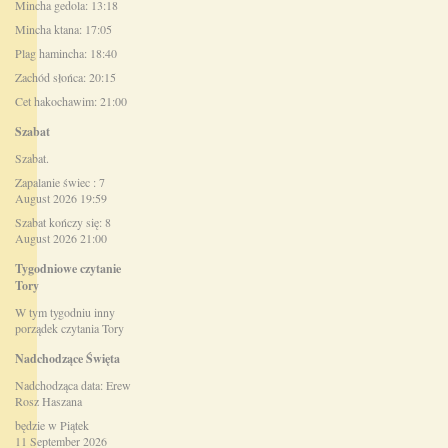
Mincha gedola: 13:18
Mincha ktana: 17:05
Plag hamincha: 18:40
Zachód słońca: 20:15
Cet hakochawim: 21:00
Szabat
Szabat.
Zapalanie świec : 7
August 2026 19:59
Szabat kończy się: 8
August 2026 21:00
Tygodniowe czytanie
Tory
W tym tygodniu inny
porządek czytania Tory
Nadchodzące Święta
Nadchodząca data: Erew
Rosz Haszana
będzie w Piątek
11 September 2026