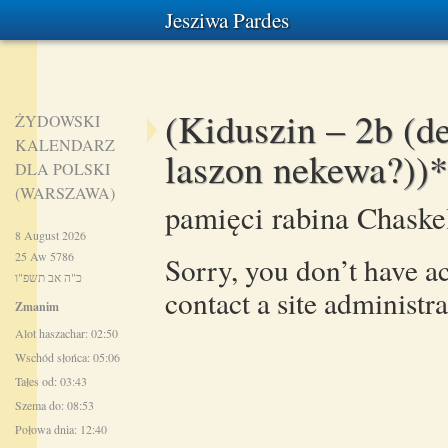
Jesziwa Pardes
(Kiduszin – 2b (d
ŻYDOWSKI
KALENDARZ
laszon nekewa?))*
DLA POLSKI
(WARSZAWA)
pamięci rabina Chaske
8 August 2026
25 Aw 5786
Sorry, you don’t have ac
כ"ה אב תשפ"ו
contact a site administra
Zmanim
Alot haszachar: 02:50
Wschód słońca: 05:06
Tałes od: 03:43
Szema do: 08:53
Połowa dnia: 12:40